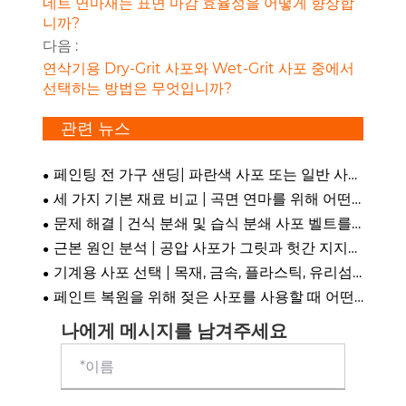
네트 연마재는 표면 마감 효율성을 어떻게 향상합
니까?
다음 :
연삭기용 Dry-Grit 사포와 Wet-Grit 사포 중에서
선택하는 방법은 무엇입니까?
관련 뉴스
페인팅 전 가구 샌딩| 파란색 사포 또는 일반 사포
를 선택해야 합니까?
세 가지 기본 재료 비교 | 곡면 연마를 위해 어떤
고방사포를 선택해야 합니까?
문제 해결 | 건식 분쇄 및 습식 분쇄 사포 벨트를
잘못 사용하면 어떤 결과가 발생합니까? 서로 바꿔
근본 원인 분석 | 공압 사포가 그릿과 헛간 지지력
서 사용할 수 있나요?
을 잃는 이유는 무엇입니까?
기계용 사포 선택 | 목재, 금속, 플라스틱, 유리섬
유에 적합한 유형을 선택하는 방법은 무엇입니까?
페인트 복원을 위해 젖은 사포를 사용할 때 어떤
모래로 시작해야 합니까?
나에게 메시지를 남겨주세요