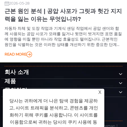
2026-05-28
근본 원인 분석 | 공압 사포가 그릿과 헛간 지지
력을 잃는 이유는 무엇입니까?
자동차 차체 및 도장 작업과 기계식 샌딩 작업에서 공압 샌더와 함
께 사용되는 공압 사포가 모래를 잃거나 뒷면이 벗겨지면 표면 품질
에 영향을 미칠 뿐만 아니라 작업 효율성도 떨어집니다. 근본적인
원인을 식별하는 것은 이러한 상태를 개선하기 위한 중요한 단계입
니다. 아래에 DMS 편집팀이 원인 분석을 제공합니다.
READ MORE
회사 소개
제품
문의하기
X
팔로우
당사는 귀하에게 더 나은 탐색 경험을 제공하
고, 사이트 트래픽을 분석하고, 콘텐츠를 개인
화하기 위해 쿠키를 사용합니다. 이 사이트를
이용함으로써 귀하는 당사의 쿠키 사용에 동
저작권 © 2025 동관왕 연마재 유한회사 판권 소유.
Links
|
Sitemap
|